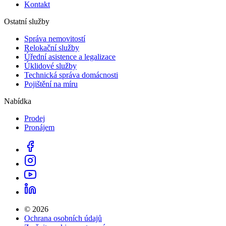
Kontakt
Ostatní služby
Správa nemovitostí
Relokační služby
Úřední asistence a legalizace
Úklidové služby
Technická správa domácnosti
Pojištění na míru
Nabídka
Prodej
Pronájem
© 2026
Ochrana osobních údajů