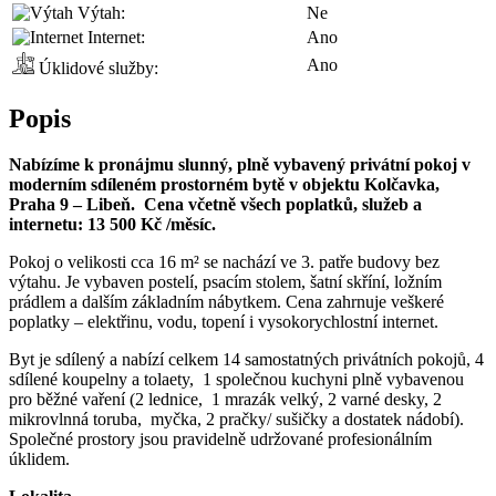
Výtah:
Ne
Internet:
Ano
Ano
Úklidové služby:
Popis
Nabízíme k pronájmu slunný, plně vybavený privátní pokoj v
moderním sdíleném prostorném bytě v objektu Kolčavka,
Praha 9 – Libeň. Cena včetně všech poplatků, služeb a
internetu: 13 500 Kč /měsíc.
Pokoj o velikosti cca 16 m² se nachází ve 3. patře budovy bez
výtahu. Je vybaven postelí, psacím stolem, šatní skříní, ložním
prádlem a dalším základním nábytkem. Cena zahrnuje veškeré
poplatky – elektřinu, vodu, topení i vysokorychlostní internet.
Byt je sdílený a nabízí celkem 14 samostatných privátních pokojů, 4
sdílené koupelny a tolaety, 1 společnou kuchyni plně vybavenou
pro běžné vaření (2 lednice, 1 mrazák velký, 2 varné desky, 2
mikrovlnná toruba, myčka, 2 pračky/ sušičky a dostatek nádobí).
Společné prostory jsou pravidelně udržované profesionálním
úklidem.