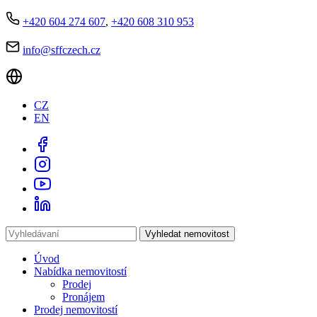
+420 604 274 607
,
+420 608 310 953
info@sffczech.cz
CZ
EN
Vyhledat nemovitost
Úvod
Nabídka nemovitostí
Prodej
Pronájem
Prodej nemovitostí