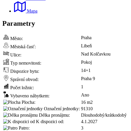
Mapa
Parametry
Praha
Město:
Libeň
Městská časť:
Nad Kolčavkou
Ulice:
Pokoj
Typ nemovitosti:
14+1
Dispozice bytu:
Praha 9
Správní obvod:
1
Počet ložnic:
Ano
Vybaveno nábytkem:
Plocha:
16 m2
Označení jednotky:
91310
Délka pronájmu:
Dlouhodobý/krátkodobý
K dispozici od:
4.1.2027
Patro:
3