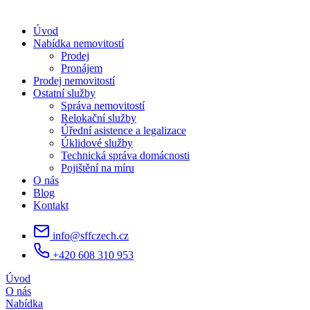
Úvod
Nabídka nemovitostí
Prodej
Pronájem
Prodej nemovitostí
Ostatní služby
Správa nemovitostí
Relokační služby
Úřední asistence a legalizace
Úklidové služby
Technická správa domácnosti
Pojištění na míru
O nás
Blog
Kontakt
info@sffczech.cz
+420 608 310 953
Úvod
O nás
Nabídka