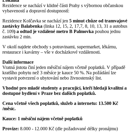
Lokalita
Rezidence se nachází v klidné části Prahy s výbornou občanskou
vybaveností a dopravní dostupností:
Rezidence Kolčavka se nachází jen
5 minut chůze od tramvajové
zastávky Balabenka
(linka 12, 15, 2, 17,7, 8, 10, 13, 31
a autobus
č. 109
) a odtud je vzdálené metro B Palmovka
pouhou jednu
zastávku 2 min.
V okolí najdete obchody s potravinami, supermarket, lékárnu,
restaurace i kavárny – vše v docházkové vzdálenosti.
Další informace
Vratná jistota činí jeden měsíční nájem včetně poplatků. V případě
kratšího pobytu než 3 měsíce je kauce 50 %. Na požádání lze
vystavit potvrzení o ubytování nebo živnostenský list.
Vhodné pro mladé studenty a pracující, kteří hledají kvalitní a
dostupné bydlení v Praze bez dalších poplatků.
Cena včetně všech poplatků, služeb a internetu: 13.500 Kč
/měsíc.
Kauce: 1 měsíční nájem včetně poplatků
Provize:
8.000 - 12.000 Kč
(dle požadované délky pronájmu)