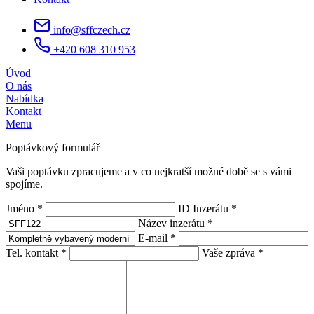
info@sffczech.cz
+420 608 310 953
Úvod
O nás
Nabídka
Kontakt
Menu
Poptávkový formulář
Vaši poptávku zpracujeme a v co nejkratší možné době se s vámi
spojíme.
Jméno *
ID Inzerátu *
Název inzerátu *
E-mail *
Tel. kontakt *
Vaše zpráva *