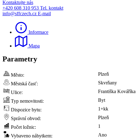
Kontaktujte nás
+420 608 310 953
Tel. kontakt
info@sffczech.cz
E-mail
Informace
Mapa
Parametry
Plzeň
Město:
Skvrňany
Městská časť:
Františka Kováříka
Ulice:
Byt
Typ nemovitosti:
1+kk
Dispozice bytu:
Plzeň
Správní obvod:
1
Počet ložnic:
Ano
Vybaveno nábytkem: