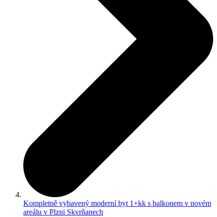
Kompletně vybavený moderní byt 1+kk s balkonem v novém
areálu v Plzni Skvrňanech