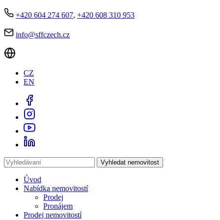
+420 604 274 607
,
+420 608 310 953
info@sffczech.cz
CZ
EN
Vyhledat nemovitost
Úvod
Nabídka nemovitostí
Prodej
Pronájem
Prodej nemovitostí