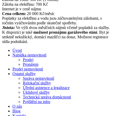
Záloha na elektřinu: 700 Kč
Internet je v ceně nájmu
Cena celkem:
20 000 Kč/měsíc
Poplatky za elektřinu a vodu jsou zúčtovatelnými zálohami, s
ročním vyúčtováním podle skutečné spotřeby.
Jistota:
Ve výši dvou měsíčních nájmů včetně poplatků za služby.
K dispozici je také
možnost pronájmu garážového stání
. Byt je
striktně nekuřácký, domácí mazlíčci na dotaz. Možnost registrace
sídla podnikání.
Úvod
Nabídka nemovitostí
Prodej
Pronájem
Prodej nemovitostí
Ostatní služby
Správa nemovitostí
Relokační služby
Úřední asistence a legalizace
Úklidové služby
Technická správa domácnosti
Pojištění na míru
O nás
Blog
Kontakt