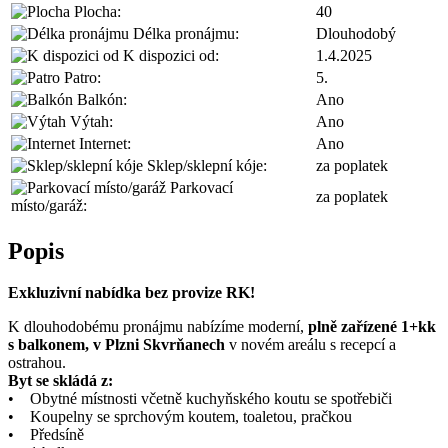
Plocha:
40
Délka pronájmu:
Dlouhodobý
K dispozici od:
1.4.2025
Patro:
5.
Balkón:
Ano
Výtah:
Ano
Internet:
Ano
Sklep/sklepní kóje:
za poplatek
Parkovací
za poplatek
místo/garáž:
Popis
Exkluzivní nabídka bez provize RK!
K dlouhodobému pronájmu nabízíme moderní,
p
lně zařízené
1
+kk
s balkonem, v
P
lzni Skvrňanech
v novém areálu s recepcí a
ostrahou.
Byt se skládá z:
• Obytné místnosti včetně kuchyňského koutu se spotřebiči
• Koupelny se sprchovým koutem, toaletou, pračkou
• Předsíně