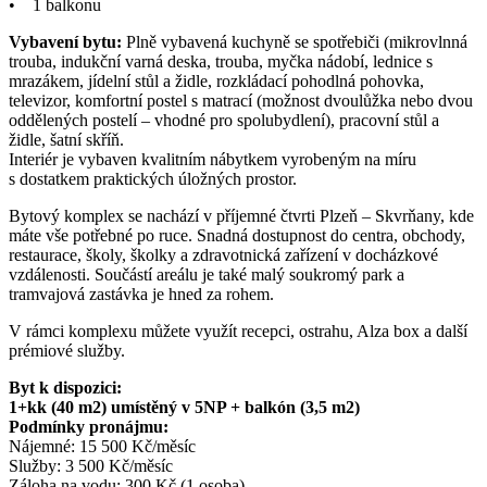
• 1 balkonu
Vybavení bytu:
Plně vybavená kuchyně se spotřebiči (mikrovlnná
trouba, indukční varná deska, trouba, myčka nádobí, lednice s
mrazákem, jídelní stůl a židle, rozkládací pohodlná pohovka,
televizor, komfortní postel s matrací (možnost dvoulůžka nebo dvou
oddělených postelí – vhodné pro spolubydlení), pracovní stůl a
židle, šatní skříň.
Interiér
je vybaven kvalitním nábytkem vyrobeným na míru
s dostatkem praktických úložných prostor.
Bytový komplex se nachází v příjemné čtvrti Plzeň – Skvrňany, kde
máte vše potřebné po ruce. Snadná dostupnost do centra, obchody,
restaurace, školy, školky a zdravotnická zařízení v docházkové
vzdálenosti. Součástí areálu je také malý soukromý park a
tramvajová zastávka je hned za rohem.
V rámci komplexu můžete využít recepci, ostrahu, Alza box a další
prémiové služby.
Byt k dispozici:
1
+kk (
40
m2) umístěný v
5
NP + balkón (
3,5
m2)
Podmínky pronájmu:
Nájemné: 15 500 Kč/měsíc
Služby: 3 500 Kč/měsíc
Záloha na vodu: 300 Kč (1 osoba)