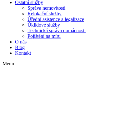
Ostatní služby
Správa nemovitostí
Relokační služby
Úřední asistence a legalizace
Úklidové služby
Technická správa domácnosti
Pojištění na míru
O nás
Blog
Kontakt
Menu