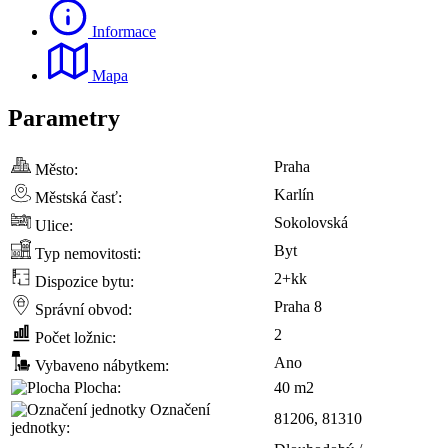
Informace
Mapa
Parametry
Praha
Město:
Karlín
Městská časť:
Sokolovská
Ulice:
Byt
Typ nemovitosti:
2+kk
Dispozice bytu:
Praha 8
Správní obvod:
2
Počet ložnic:
Ano
Vybaveno nábytkem:
Plocha:
40 m2
Označení
81206, 81310
jednotky: