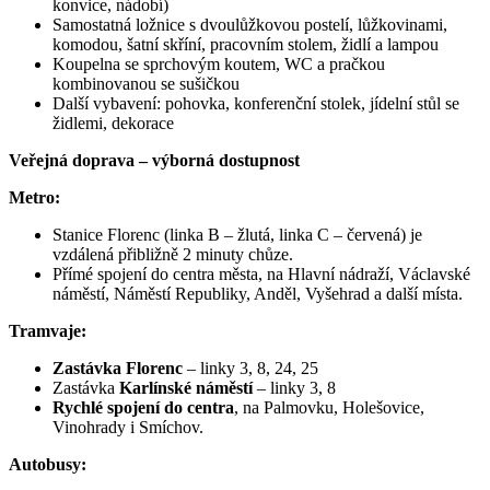
konvice, nádobí)
Samostatná ložnice s dvoulůžkovou postelí, lůžkovinami,
komodou, šatní skříní, pracovním stolem, židlí a lampou
Koupelna se sprchovým koutem, WC a pračkou
kombinovanou se sušičkou
Další vybavení: pohovka, konferenční stolek, jídelní stůl se
židlemi, dekorace
Veřejná doprava – výborná dostupnost
Metro:
Stanice Florenc (linka B – žlutá, linka C – červená) je
vzdálená přibližně 2 minuty chůze.
Přímé spojení do centra města, na Hlavní nádraží, Václavské
náměstí, Náměstí Republiky, Anděl, Vyšehrad a další místa.
Tramvaje:
Zastávka Florenc
– linky 3, 8, 24, 25
Zastávka
Karlínské náměstí
– linky 3, 8
Rychlé spojení do centra
, na Palmovku, Holešovice,
Vinohrady i Smíchov.
Autobusy: