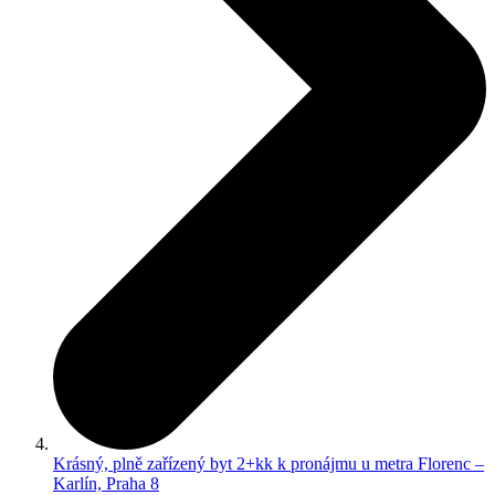
Krásný, plně zařízený byt 2+kk k pronájmu u metra Florenc –
Karlín, Praha 8