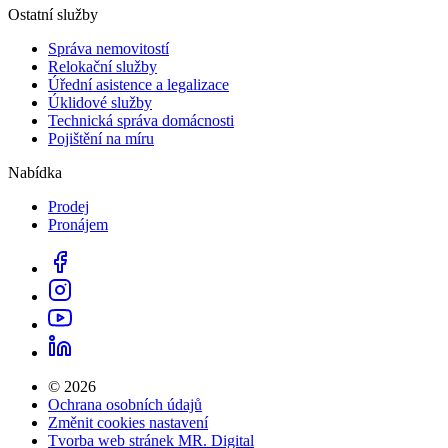
Ostatní služby
Správa nemovitostí
Relokační služby
Úřední asistence a legalizace
Úklidové služby
Technická správa domácnosti
Pojištění na míru
Nabídka
Prodej
Pronájem
© 2026
Ochrana osobních údajů
Změnit cookies nastavení
Tvorba web stránek MR. Digital