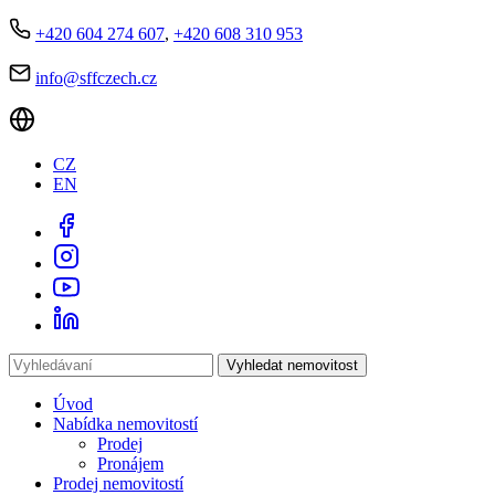
+420 604 274 607
,
+420 608 310 953
info@sffczech.cz
CZ
EN
Vyhledat nemovitost
Úvod
Nabídka nemovitostí
Prodej
Pronájem
Prodej nemovitostí