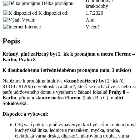
Dlouhodobý /
Délka pronájmu:
krátkodobý
K dispozici od:
1.7.2026
Výtah:
Ano
Internet:
V ceně
Popis
Krásný, plně zařízený byt 2+kk k pronájmu u metra Florenc –
Karlín, Praha 8
K dlouhodobému i střednědobému pronájmu (min. 3 měsíce)
Nabízíme k pronájmu útulný a
vkusně zařízený byt 2+kk
(č.
81310 / 81206) o velikosti cca 40 m², který se nachází ve 2. nebo 3.
patře udržovaného domu s výtahem v žádané lokalitě
Prahy 8 –
Karlín
, přímo
u stanice metra Florenc
(linka B a C),
v ulici
Sokolovská
.
Dispozice a vybavení:
Obývací pokoj s plně vybaveným kuchyňským koutem (nová
kuchyňská linka, lednice s mrazákem, myčka, trouba,
elektrická varná deska, digestoř, mikrovlnná trouba, varná