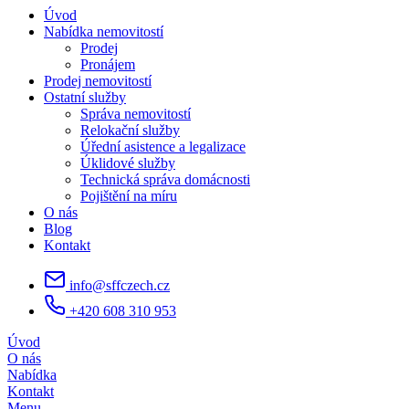
Úvod
Nabídka nemovitostí
Prodej
Pronájem
Prodej nemovitostí
Ostatní služby
Správa nemovitostí
Relokační služby
Úřední asistence a legalizace
Úklidové služby
Technická správa domácnosti
Pojištění na míru
O nás
Blog
Kontakt
info@sffczech.cz
+420 608 310 953
Úvod
O nás
Nabídka
Kontakt
Menu