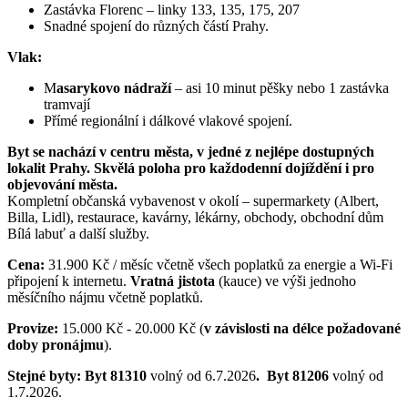
Zastávka Florenc – linky 133, 135, 175, 207
Snadné spojení do různých částí Prahy.
Vlak:
M
asarykovo nádraží
– asi 10 minut pěšky nebo 1 zastávka
tramvají
Přímé regionální i dálkové vlakové spojení.
Byt se nachází v centru města, v jedné z nejlépe dostupných
lokalit Prahy. Skvělá poloha pro každodenní dojíždění i pro
objevování města.
Kompletní občanská vybavenost v okolí – supermarkety (Albert,
Billa, Lidl), restaurace, kavárny, lékárny, obchody, obchodní dům
Bílá labuť a další služby.
Cena:
31.900 Kč / měsíc včetně všech poplatků za energie a Wi-Fi
připojení k internetu.
Vratná jistota
(kauce) ve výši jednoho
měsíčního nájmu včetně poplatků.
Provize:
15.000 Kč - 20.000 Kč (
v závislosti na délce požadované
doby pronájmu
).
Stejné byty:
Byt 81310
volný od 6.7.2026
.
Byt 81206
volný od
1.7.2026.