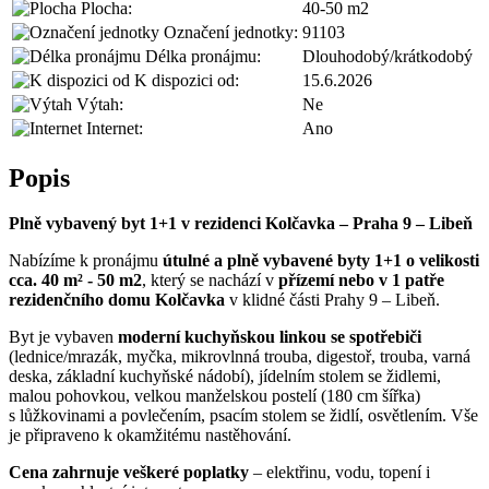
Plocha:
40-50 m2
Označení jednotky:
91103
Délka pronájmu:
Dlouhodobý/krátkodobý
K dispozici od:
15.6.2026
Výtah:
Ne
Internet:
Ano
Popis
Plně vybavený byt 1+1 v rezidenci Kolčavka – Praha 9 – Libeň
Nabízíme k pronájmu
útulné a plně vybavené byty 1+1 o velikosti
cca. 40 m² - 50 m2
, který se nachází v
přízemí nebo v 1 patře
rezidenčního domu Kolčavka
v klidné části Prahy 9 – Libeň.
Byt je vybaven
moderní kuchyňskou linkou se spotřebiči
(lednice/mrazák, myčka, mikrovlnná trouba, digestoř, trouba, varná
deska, základní kuchyňské nádobí), jídelním stolem se židlemi,
malou pohovkou, velkou manželskou postelí (180 cm šířka)
s lůžkovinami a povlečením, psacím stolem se židlí, osvětlením. Vše
je připraveno k okamžitému nastěhování.
Cena zahrnuje veškeré poplatky
– elektřinu, vodu, topení i