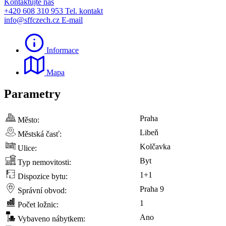
Kontaktujte nás
+420 608 310 953
Tel. kontakt
info@sffczech.cz
E-mail
Informace
Mapa
Parametry
Praha
Město:
Libeň
Městská časť:
Kolčavka
Ulice:
Byt
Typ nemovitosti:
1+1
Dispozice bytu:
Praha 9
Správní obvod:
1
Počet ložnic:
Ano
Vybaveno nábytkem: