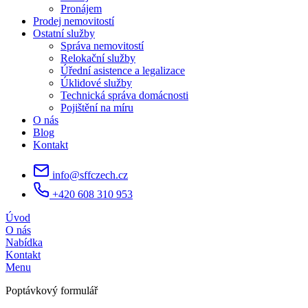
Pronájem
Prodej nemovitostí
Ostatní služby
Správa nemovitostí
Relokační služby
Úřední asistence a legalizace
Úklidové služby
Technická správa domácnosti
Pojištění na míru
O nás
Blog
Kontakt
info@sffczech.cz
+420 608 310 953
Úvod
O nás
Nabídka
Kontakt
Menu
Poptávkový formulář