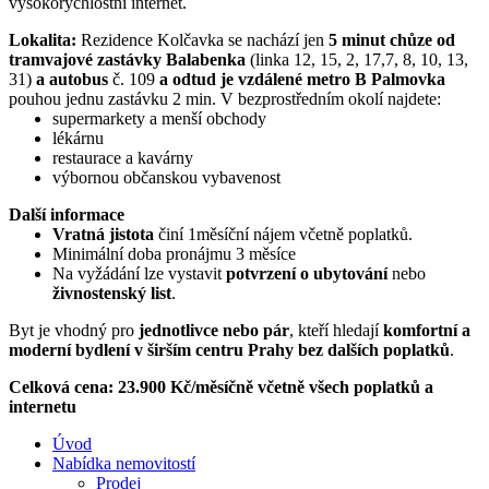
vysokorychlostní internet.
Lokalita:
Rezidence Kolčavka se nachází jen
5 minut chůze od
tramvajové zastávky Balabenka
(linka 12, 15, 2, 17,7, 8, 10, 13,
31)
a autobus
č. 109
a odtud je vzdálené metro B Palmovka
pouhou jednu zastávku 2 min. V bezprostředním okolí najdete:
supermarkety a menší obchody
lékárnu
restaurace a kavárny
výbornou občanskou vybavenost
Další informace
Vratná jistota
činí 1měsíční nájem včetně poplatků.
Minimální doba pronájmu 3 měsíce
Na vyžádání lze vystavit
potvrzení o ubytování
nebo
živnostenský list
.
Byt je vhodný pro
jednotlivce nebo pár
, kteří hledají
komfortní a
moderní bydlení v širším centru Prahy bez dalších poplatků
.
Celková cena: 23.900 Kč/měsíčně včetně všech poplatků a
internetu
Úvod
Nabídka nemovitostí
Prodej