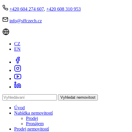
+420 604 274 607
,
+420 608 310 953
info@sffczech.cz
CZ
EN
Vyhledat nemovitost
Úvod
Nabídka nemovitostí
Prodej
Pronájem
Prodej nemovitostí