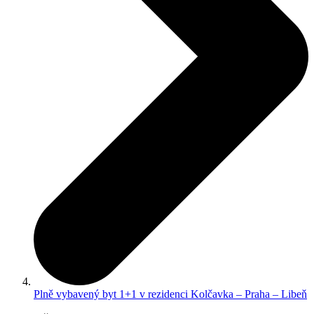
Plně vybavený byt 1+1 v rezidenci Kolčavka – Praha – Libeň