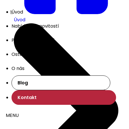
Úvod
Úvod
Nabídka nemovitostí
Prodej nemovitostí
Ostatní služby
O nás
Blog
Kontakt
MENU