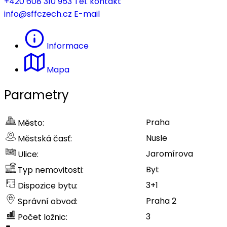
+420 608 310 953
Tel. kontakt
info@sffczech.cz
E-mail
Informace
Mapa
Parametry
Praha
Město:
Nusle
Městská časť:
Jaromírova
Ulice:
Byt
Typ nemovitosti:
3+1
Dispozice bytu:
Praha 2
Správní obvod:
3
Počet ložnic: