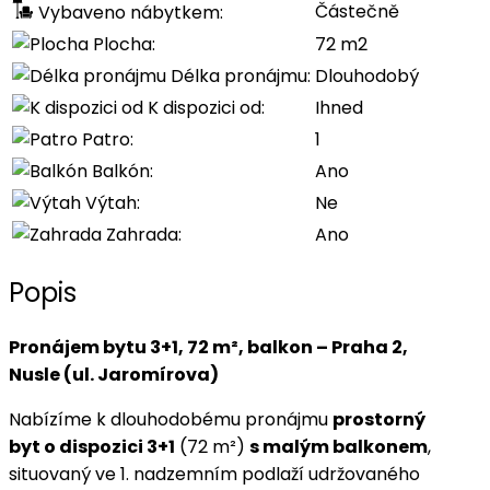
Částečně
Vybaveno nábytkem:
Plocha:
72 m2
Délka pronájmu:
Dlouhodobý
K dispozici od:
Ihned
Patro:
1
Balkón:
Ano
Výtah:
Ne
Zahrada:
Ano
Popis
Pronájem bytu 3+1, 72 m², balkon – Praha 2,
Nusle (ul. Jaromírova)
Nabízíme k dlouhodobému pronájmu
prostorný
byt o dispozici 3+1
(72 m²)
s malým balkonem
,
situovaný ve 1. nadzemním podlaží udržovaného