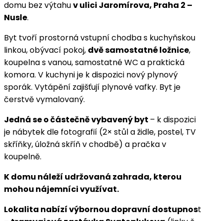
domu bez výtahu
v ulici Jaromírova, Praha 2 –
Nusle
.
Byt tvoří prostorná vstupní chodba s kuchyňskou
linkou, obývací pokoj,
dvě samostatné ložnice
,
koupelna s vanou, samostatné WC a praktická
komora. V kuchyni je k dispozici nový plynový
sporák. Vytápění zajišťují plynové vafky. Byt je
čerstvě vymalovaný.
Jedná se o částečně vybavený byt
– k dispozici
je nábytek dle fotografií (2× stůl a židle, postel, TV
skříňky, úložná skříň v chodbě) a pračka v
koupelně.
K domu náleží udržovaná zahrada, kterou
mohou nájemníci využívat.
Lokalita nabízí výbornou dopravní dostupnos
t