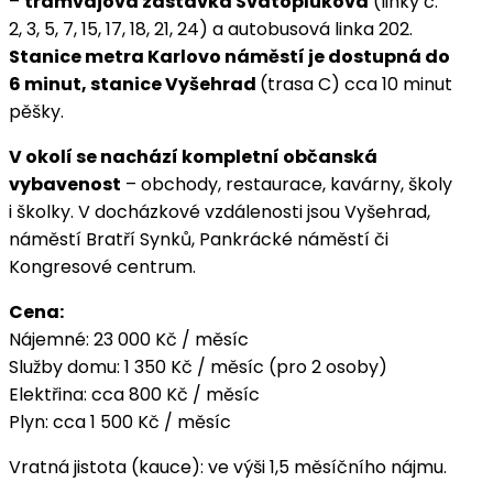
–
tramvajová zastávka Svatoplukova
(linky č.
2, 3, 5, 7, 15, 17, 18, 21, 24) a autobusová linka 202.
Stanice metra Karlovo náměstí je dostupná do
6 minut, stanice Vyšehrad
(trasa C) cca 10 minut
pěšky.
V okolí se nachází kompletní občanská
vybavenost
– obchody, restaurace, kavárny, školy
i školky. V docházkové vzdálenosti jsou Vyšehrad,
náměstí Bratří Synků, Pankrácké náměstí či
Kongresové centrum.
Cena:
Nájemné: 23 000 Kč / měsíc
Služby domu: 1 350 Kč / měsíc (pro 2 osoby)
Elektřina: cca 800 Kč / měsíc
Plyn: cca 1 500 Kč / měsíc
Vratná jistota (kauce): ve výši 1,5 měsíčního nájmu.