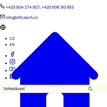
+420 604 274 607
,
+420 608 310 953
info@sffczech.cz
CZ
EN