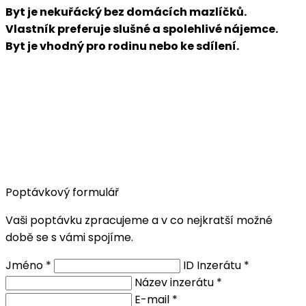
Byt je nekuřácký bez domácích mazlíčků.
Vlastník preferuje slušné a spolehlivé nájemce.
Byt je vhodný pro rodinu nebo ke sdílení.
Poptávkový formulář
Vaši poptávku zpracujeme a v co nejkratší možné
době se s vámi spojíme.
Jméno *
ID Inzerátu *
Název inzerátu *
E-mail *