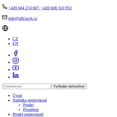
+420 604 274 607
,
+420 608 310 953
info@sffczech.cz
CZ
EN
Vyhledat nemovitost
Úvod
Nabídka nemovitostí
Prodej
Pronájem
Prodej nemovitostí