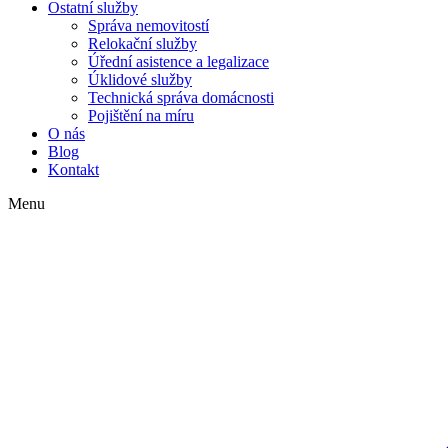
Ostatní služby
Správa nemovitostí
Relokační služby
Úřední asistence a legalizace
Úklidové služby
Technická správa domácnosti
Pojištění na míru
O nás
Blog
Kontakt
Menu