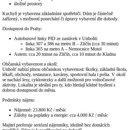
úložné prostory
Kuchyň je vybavena základními spotřebiči. Dům je částečně
zařízený, s možností ponechání či úpravy vybavení dle dohody.
Dostupnost do Prahy:
Autobusové linky PID ze zastávek v Unhošti:
linka 307 a 386 na metro B – Zličín (cca 30 minut)
linka 365 na metro A – Nemocnice Motol
Autem: cca 20 minut na Zličín, cca 10 minut do Kladna
Občanská vybavenost a okolí:
Unhošť nabízí plnou občanskou vybavenost: školky, základní škola,
lékaři, obchody, restaurace, kavárny, sportovní hala i pošta. V okolí
se nachází lesy, cyklostezky a další možnosti pro volnočasové
aktivity. Lokalita je ideální pro ty, kdo hledají klidné bydlení s
dobrou dostupností do města.
Podmínky nájmu:
Nájemné: 23.800 Kč / měsíc
Zálohy na poplatky a energie: cca 4.000 Kč / měsíc
Majitel preferuje seriózní nájemníky, ideálně bez domácích