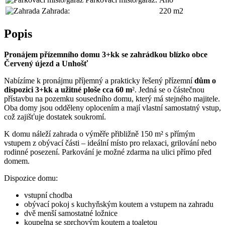
Zahrada:
220 m2
Popis
Pronájem přízemního domu 3+kk se zahrádkou blízko obce
Červený újezd a Unhošť
Nabízíme k pronájmu příjemný a prakticky řešený přízemní
dům o
dispozici 3+kk a užitné ploše cca 60 m
². Jedná se o částečnou
přístavbu na pozemku sousedního domu, který má stejného majitele.
Oba domy jsou odděleny oplocením a mají vlastní samostatný vstup,
což zajišťuje dostatek soukromí.
K domu náleží zahrada o výměře přibližně 150 m² s přímým
vstupem z obývací části – ideální místo pro relaxaci, grilování nebo
rodinné posezení. Parkování je možné zdarma na ulici přímo před
domem.
Dispozice domu:
vstupní chodba
obývací pokoj s kuchyňským koutem a vstupem na zahradu
dvě menší samostatné ložnice
koupelna se sprchovým koutem a toaletou