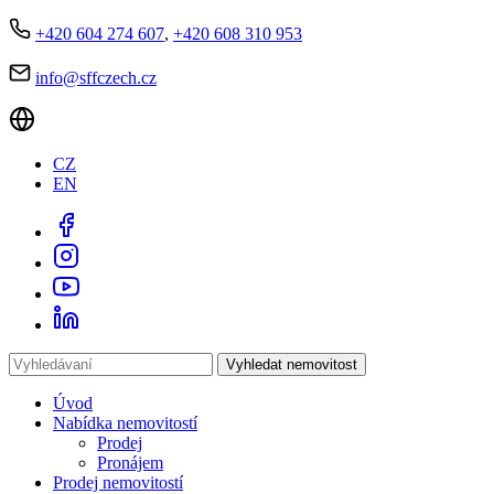
+420 604 274 607
,
+420 608 310 953
info@sffczech.cz
CZ
EN
Vyhledat nemovitost
Úvod
Nabídka nemovitostí
Prodej
Pronájem
Prodej nemovitostí