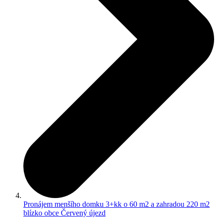
Pronájem menšího domku 3+kk o 60 m2 a zahradou 220 m2
blízko obce Červený újezd