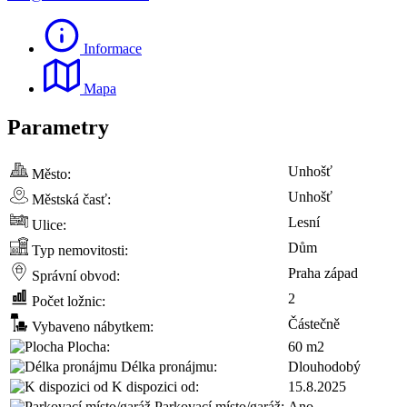
Informace
Mapa
Parametry
Unhošť
Město:
Unhošť
Městská časť:
Lesní
Ulice:
Dům
Typ nemovitosti:
Praha západ
Správní obvod:
2
Počet ložnic:
Částečně
Vybaveno nábytkem:
Plocha:
60 m2
Délka pronájmu:
Dlouhodobý
K dispozici od:
15.8.2025
Parkovací místo/garáž:
Ano