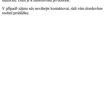
mazlíčků. Dům je k nastěhování po dohodě.
V případě zájmu nás neváhejte kontaktovat, rádi vám domluvíme
osobní prohlídku.