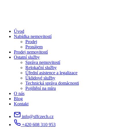
Úvod
Nabídka nemovitostí
Prodej
Pronájem
Prodej nemovitostí
Ostatní služby
Správa nemovitostí
Relokační služby
Úřední asistence a legalizace
Úklidové služby
Technická správa domácnosti
Pojištění na míru
O nás
Blog
Kontakt
info@sffczech.cz
+420 608 310 953