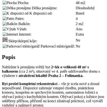
Plocha:
48 m2
Délka pronájmu:
Dlouhodobý
K dispozici od:
Ihned
Patro:
4
Balkón:
2 m2
Výtah:
Ano
Internet:
Extra
Ne
Sklep/sklepní kóje:
Parkovací místo/garáž:
Ne
Popis
Nabízíme k pronájmu světlý byt
2+kk o velikosti 48 m² s
balkonem
(cca 2 m²), situovaný ve 4. patře udržovaného domu s
výtahem v
atraktivní lokalitě Praha 2 – Folimanka.
Byt prošel kompletní rekonstrukcí
– vše je zcela nové a dosud
nepoužívané. Dispozice zahrnuje vstupní chodbu, praktickou
komoru, koupelnu se sprchovým koutem, samostatnou ložnici a
obývací pokoj s kuchyňským koutem. Obývací pokoj a ložnice jsou
odděleny příčkou, přičemž na konci zůstávají průchozí, což vytváří
vzdušný a zajímavý prostor.