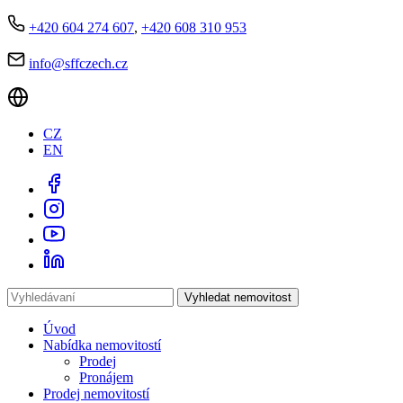
+420 604 274 607
,
+420 608 310 953
info@sffczech.cz
CZ
EN
Vyhledat nemovitost
Úvod
Nabídka nemovitostí
Prodej
Pronájem
Prodej nemovitostí