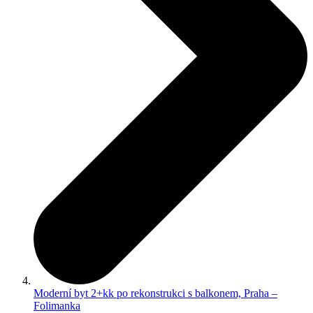
Moderní byt 2+kk po rekonstrukci s balkonem, Praha –
Folimanka