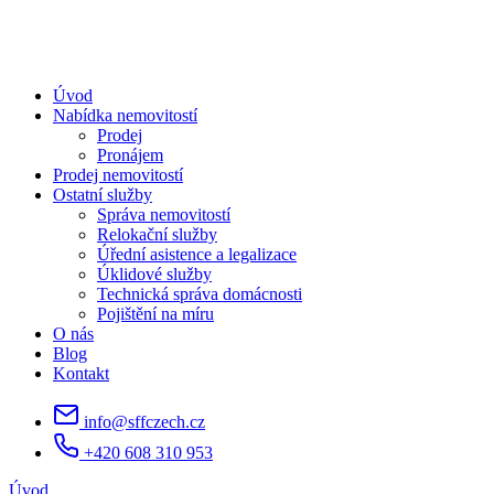
Úvod
Nabídka nemovitostí
Prodej
Pronájem
Prodej nemovitostí
Ostatní služby
Správa nemovitostí
Relokační služby
Úřední asistence a legalizace
Úklidové služby
Technická správa domácnosti
Pojištění na míru
O nás
Blog
Kontakt
info@sffczech.cz
+420 608 310 953
Úvod