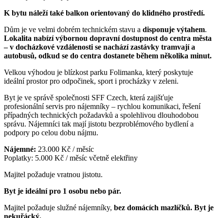
K bytu náleží také balkon orientovaný do klidného prostředí.
Dům je ve velmi dobrém technickém stavu a
disponuje výtahem
.
Lokalita nabízí výbornou dopravní dostupnost do centra města
– v docházkové vzdálenosti se nachází zastávky tramvají a
autobusů, odkud se do centra dostanete během několika minut.
Velkou výhodou je blízkost parku Folimanka, který poskytuje
ideální prostor pro odpočinek, sport i procházky v zeleni.
Byt je ve správě společnosti SFF Czech, která zajišťuje
profesionální servis pro nájemníky – rychlou komunikaci, řešení
případných technických požadavků a spolehlivou dlouhodobou
správu. Nájemníci tak mají jistotu bezproblémového bydlení a
podpory po celou dobu nájmu.
Nájemné:
23.000 Kč / měsíc
Poplatky: 5.000 Kč / měsíc včetně elektřiny
Majitel požaduje vratnou jistotu.
Byt je ideální pro 1 osobu nebo pár.
Majitel požaduje služné nájemníky,
bez domácích mazlíčků. Byt je
nekuřácký.