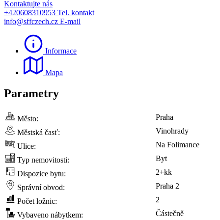
Kontaktujte nás
+420608310953
Tel. kontakt
info@sffczech.cz
E-mail
Informace
Mapa
Parametry
Praha
Město:
Vinohrady
Městská časť:
Na Folimance
Ulice:
Byt
Typ nemovitosti:
2+kk
Dispozice bytu:
Praha 2
Správní obvod:
2
Počet ložnic:
Částečně
Vybaveno nábytkem: