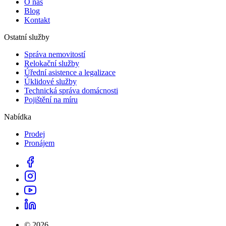
O nás
Blog
Kontakt
Ostatní služby
Správa nemovitostí
Relokační služby
Úřední asistence a legalizace
Úklidové služby
Technická správa domácnosti
Pojištění na míru
Nabídka
Prodej
Pronájem
© 2026