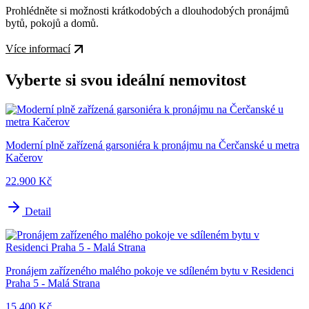
Prohlédněte si možnosti krátkodobých a dlouhodobých pronájmů
bytů, pokojů a domů.
Více informací
Vyberte si svou ideální nemovitost
Moderní plně zařízená garsoniéra k pronájmu na Čerčanské u metra
Kačerov
22.900 Kč
Detail
Pronájem zařízeného malého pokoje ve sdíleném bytu v Residenci
Praha 5 - Malá Strana
15.400 Kč