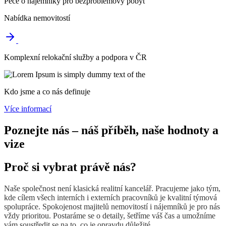
Péče o nájemníky pro bezproblémový pobyt
Nabídka nemovitostí
Komplexní relokační služby a podpora v ČR
Kdo jsme a co nás definuje
Více informací
Poznejte nás – náš příběh, naše hodnoty a
vize
Proč si vybrat právě nás?
Naše společnost není klasická realitní kancelář. Pracujeme jako tým,
kde cílem všech interních i externích pracovníků je kvalitní týmová
spolupráce. Spokojenost majitelů nemovitostí i nájemníků je pro nás
vždy prioritou. Postaráme se o detaily, šetříme váš čas a umožníme
vám soustředit se na to, co je opravdu důležité..