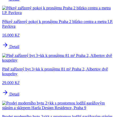
Pěkný zařízený pokoj k pronájmu Praha 2 blízko centra a metra I.P.
Pavlova
16.000 Kč
Detail
Plně zařízený byt 3+kk k pronájmu 81 m² Praha 2, Albertov dvě
koupelny
29.000 Kč
Detail
Prodej moderního bytu 2+kk s prostornou lodžií garážovým stáním