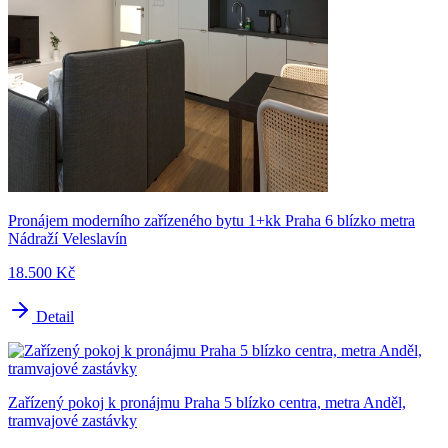
Pronájem moderního zařízeného bytu 1+kk Praha 6 blízko metra
Nádraží Veleslavín
18.500 Kč
Detail
Zařízený pokoj k pronájmu Praha 5 blízko centra, metra Anděl,
tramvajové zastávky