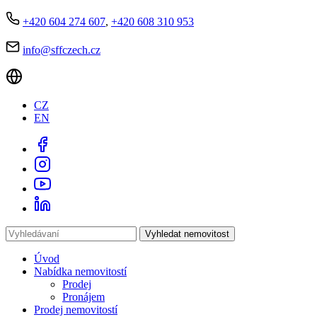
+420 604 274 607
,
+420 608 310 953
info@sffczech.cz
CZ
EN
Vyhledat nemovitost
Úvod
Nabídka nemovitostí
Prodej
Pronájem
Prodej nemovitostí