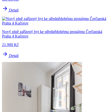
Detail
Nový plně zařízený byt ke střednědobému pronájmu Čerčanská
Praha 4 Kačerov
21.900 Kč
Detail