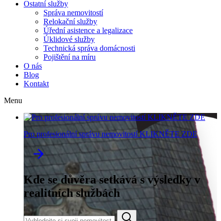
Ostatní služby
Správa nemovitostí
Relokační služby
Úřední asistence a legalizace
Úklidové služby
Technická správa domácnosti
Pojištění na míru
O nás
Blog
Kontakt
Menu
Pro profesionální správu nemovitostí KLIKNĚTE ZDE
Kde se důvěra setkává s výsledky v
realitních službách