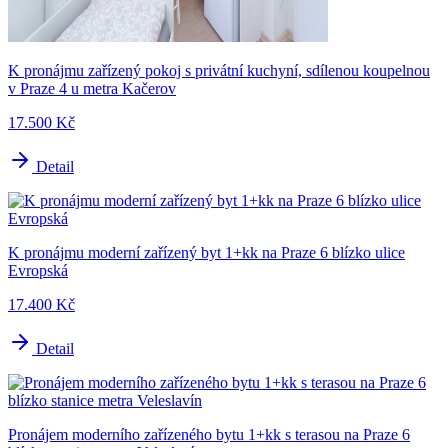
K pronájmu zařízený pokoj s privátní kuchyní, sdílenou koupelnou
v Praze 4 u metra Kačerov
17.500 Kč
Detail
K pronájmu moderní zařízený byt 1+kk na Praze 6 blízko ulice
Evropská
17.400 Kč
Detail
Pronájem moderního zařízeného bytu 1+kk s terasou na Praze 6