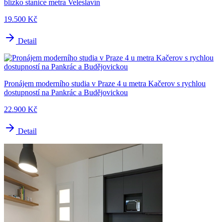
blízko stanice metra Veleslavín
19.500 Kč
Detail
Pronájem moderního studia v Praze 4 u metra Kačerov s rychlou
dostupností na Pankrác a Budějovickou
22.900 Kč
Detail