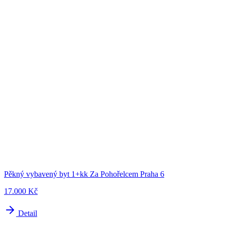
Pěkný vybavený byt 1+kk Za Pohořelcem Praha 6
17.000 Kč
Detail