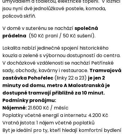
umyvadlem a toaletou, elektrické topení. V ložnici
jsou nyní dvě jednolůžkové postele, komoda,
policová skříň.
V domě v suterénu se nachází
společná
prádelna
(50 Kč praní / 50 Kč sušení).
Lokalita nabízí jedinečné spojení historického
kouzla a zeleně s výbornou dostupností do centra.
V docházkové vzdálenosti se nachází Petřínské
sady, obchody, kavárny i
restaurace
.
Tramvajová
zastávka Pohořelec
(linky 22 a 23)
je jen 2
minuty od
domu
,
metro A Malostranská je
dostupné tramvají přibližně za 10 minut.
Podmínky pronájmu:
Nájemné:
21.600 Kč / měsíc
Poplatky včetně energií a internetu: 4.200 Kč
Vratná jistota: 1 nájem včetně poplatků
Byt je ideální pro ty, kteří hledají komfortní bydlení