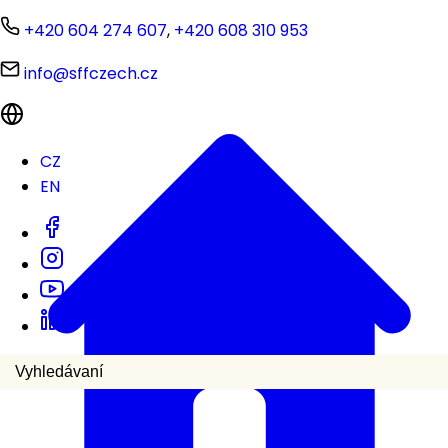
+420 604 274 607
,
+420 608 310 953
info@sffczech.cz
CZ
EN