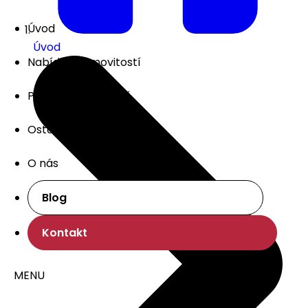
Úvod
Úvod
Nabídka nemovitostí
Prodej nemovitostí
Ostatní služby
O nás
Blog
Kontakt
MENU