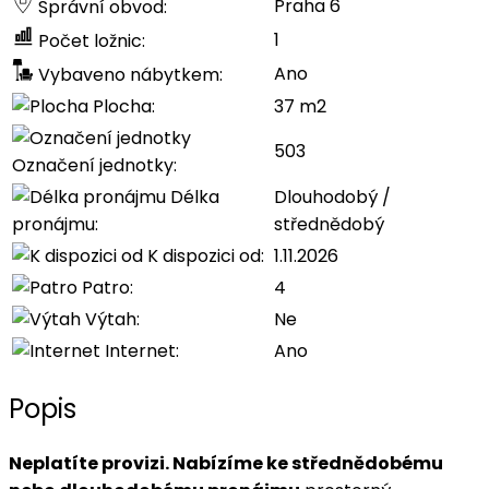
Praha 6
Správní obvod:
1
Počet ložnic:
Ano
Vybaveno nábytkem:
Plocha:
37 m2
503
Označení jednotky:
Délka
Dlouhodobý /
pronájmu:
střednědobý
K dispozici od:
1.11.2026
Patro:
4
Výtah:
Ne
Internet:
Ano
Popis
Neplatíte provizi.
Nabízíme ke střednědobému