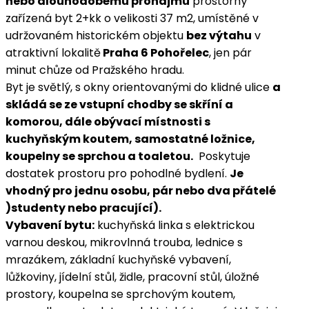
nebo dlouhodobému pronájmu
prostorný
zařízená byt 2+kk o velikosti 37 m2, umístěné v
udržovaném historickém objektu
bez výtahu
v
atraktivní lokalitě
Praha 6 Pohořelec
, jen pár
minut chůze od Pražského hradu.
Byt je světlý, s okny orientovanými do klidné ulice
a
skládá se ze vstupní chodby se skříní a
komorou, dále obývací místnosti s
kuchyňským koutem, samostatné ložnice,
koupelny se sprchou a toaletou.
Poskytuje
dostatek prostoru pro pohodlné bydlení.
Je
vhodný pro jednu osobu, pár nebo dva přátelé
)studenty nebo pracující).
Vybavení bytu:
kuchyňská linka s elektrickou
varnou deskou, mikrovlnná trouba, lednice s
mrazákem, základní kuchyňské vybavení,
lůžkoviny, jídelní stůl, židle, pracovní stůl, úložné
prostory, koupelna se sprchovým koutem,