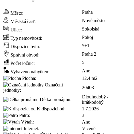
Praha
Město:
Nové město
Městská časť:
Sokolská
Ulice:
Pokoj
Typ nemovitosti:
5+1
Dispozice bytu:
Praha 2
Správní obvod:
5
Počet ložnic:
Ano
Vybaveno nábytkem:
Plocha:
12,4 m2
Označení
20403
jednotky:
Dlouhodobý /
Délka pronájmu:
krátkodobý
K dispozici od:
1.7.2026
Patro:
3
Výtah:
Ano
Internet:
V ceně