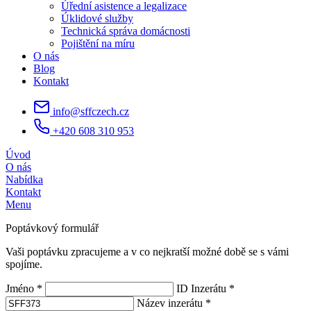
Úřední asistence a legalizace
Úklidové služby
Technická správa domácnosti
Pojištění na míru
O nás
Blog
Kontakt
info@sffczech.cz
+420 608 310 953
Úvod
O nás
Nabídka
Kontakt
Menu
Poptávkový formulář
Vaši poptávku zpracujeme a v co nejkratší možné době se s vámi
spojíme.
Jméno *
ID Inzerátu *
Název inzerátu *