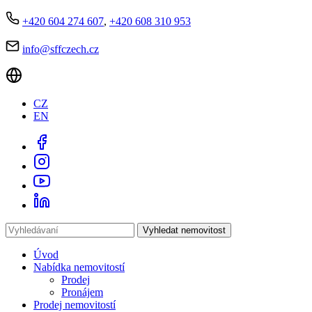
+420 604 274 607
,
+420 608 310 953
info@sffczech.cz
CZ
EN
Vyhledat nemovitost
Úvod
Nabídka nemovitostí
Prodej
Pronájem
Prodej nemovitostí