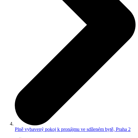
Plně vybavený pokoj k pronájmu ve sdíleném bytě, Praha 2