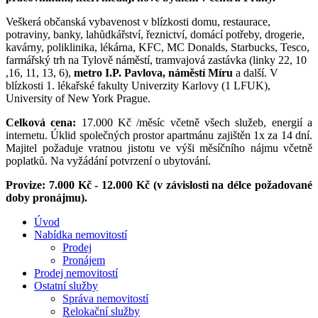
Veškerá občanská vybavenost v blízkosti domu, restaurace,
potraviny, banky, lahůdkářství, řeznictví, domácí potřeby, drogerie,
kavárny, poliklinika, lékárna, KFC, MC Donalds, Starbucks, Tesco,
farmářský trh na Tylově náměstí, tramvajová zastávka (linky 22, 10
,16, 11, 13, 6),
metro I.P. Pavlova, náměstí Míru
a další. V
blízkosti 1. lékařské fakulty Univerzity Karlovy (1 LFUK),
University of New York Prague.
Celková cena:
17.000 Kč /měsíc včetně všech služeb, energií a
internetu. Úklid společných prostor apartmánu zajištěn 1x za 14 dní.
Majitel požaduje vratnou jistotu ve výši měsíčního nájmu včetně
poplatků. Na vyžádání potvrzení o ubytování.
Provize: 7.000 Kč - 12.000 Kč (v závislosti na délce požadované
doby pronájmu).
Úvod
Nabídka nemovitostí
Prodej
Pronájem
Prodej nemovitostí
Ostatní služby
Správa nemovitostí
Relokační služby