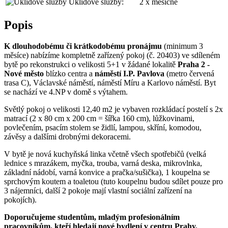
Úklidové služby:
2 x měsíčně
Popis
K dlouhodobému či krátkodobému pronájmu
(minimum 3
měsíce) nabízíme kompletně zařízený pokoj (č. 20403) ve sdíleném
bytě po rekonstrukci o velikosti 5+1 v žádané lokalitě
Praha 2 -
Nové město
blízko centra a
náměstí I.P. Pavlova
(metro červená
trasa C), Václavské náměstí, náměstí Míru a Karlovo náměstí. Byt
se nachází ve 4.NP v domě s výtahem.
Světlý pokoj o velikosti 12,40 m2 je vybaven rozkládací postelí s 2x
matrací (2 x 80 cm x 200 cm = šířka 160 cm), lůžkovinami,
povlečením, psacím stolem se židlí, lampou, skříní, komodou,
závěsy a dalšími drobnými dekoracemi.
V bytě je nová kuchyňská linka včetně všech spotřebičů (velká
lednice s mrazákem, myčka, trouba, varná deska, mikrovlnka,
základní nádobí, varná konvice a pračka/sušička), 1 koupelna se
sprchovým koutem a toaletou (tuto koupelnu budou sdílet pouze pro
3 nájemníci, další 2 pokoje mají vlastní sociální zařízení na
pokojích).
Doporučujeme studentům, mladým profesionálním
pracovníkům, kteří hledají nové bydlení v centru Prahy.